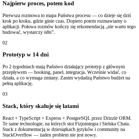
Najpierw proces, potem kod
Pierwsza rozmowa to mapa Państwa procesu — co dzieje się dziś
krok po kroku, gdzie ginie czas. Dopiero potem rozmawiamy o
aplikacji. Połowa rozmów kończy się rekomendacją „nie warto tego
budować, wystarczy n8n”.
02
Prototyp w 14 dni
Po 2 tygodniach mają Państwo działający prototyp z głównym
przepływem — booking, panel, integracja. Wcześnie widać, co
działa, a co wymaga zmiany. Zanim wydadzą Państwo budżet na
pełną aplikację.
03
Stack, który skaluje się latami
React + TypeScript + Express + PostgreSQL przez Drizzle ORM.
Te same technologie, na których stoi Fizjointegra i Sielska Chata.
Stack z dokumentacją w dziesiątkach języków i community na
StackOverflow — żaden problem nie jest nowy.