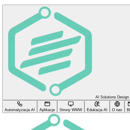
AI Solutions Design
Automatyzacja AI
Aplikacje
Strony WWW
Edukacja AI
O nas
B