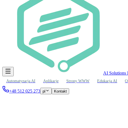
AI Solutions
Automatyzacja AI
Aplikacje
Strony WWW
Edukacja AI
O
+48 512 025 273
pl
Kontakt